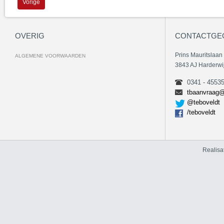
Vorige
OVERIG
CONTACTGE
Prins Mauritslaan
ALGEMENE VOORWAARDEN
3843 AJ Harderwi
0341 - 4553
tbaanvraag@
@teboveldt
/teboveldt
Realisa