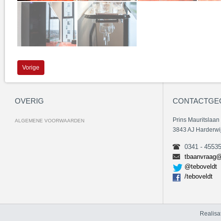
Vorige
OVERIG
CONTACTGE
Prins Mauritslaan
ALGEMENE VOORWAARDEN
3843 AJ Harderwi
0341 - 4553
tbaanvraag@
@teboveldt
/teboveldt
Realisa